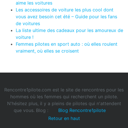
aime les voitures
Les accessoires de voiture les plus cool dont
vous avez besoin cet été – Guide pour les fans
de voitures
La liste ultime des cadeaux pour les amoureux de
voiture !
Femmes pilotes en sport auto : où elles roulent
vraiment, où elles se croisent
Rencontre1pilote.com est le site de rencontres pour les
hommes où les femmes qui recherchent un pilote.
N'hésitez plus, il y a pleins de pilotes qui n'attendent
que vous. Blog :
Blog Rencontre1pilote
Retour en haut